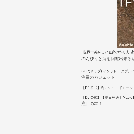
世界一美味しい煮卵の作り方 家メ
のんびりと海を回遊出来る話
SUP(サップ) インフレータブル ス
注目のガジェット！
【DJI公式】Spark ミニドロ
【DJI公式】【即日発送】Mavic
注目の本！