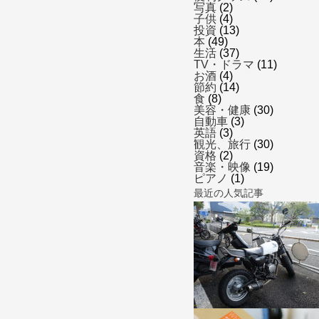
写真
(2)
子供
(4)
投資
(13)
本
(49)
生活
(37)
TV・ドラマ
(11)
お酒
(4)
節約
(14)
食
(8)
美容・健康
(30)
自動車
(3)
英語
(3)
観光、旅行
(30)
資格
(2)
音楽・映像
(19)
ピアノ
(1)
最近の人気記事