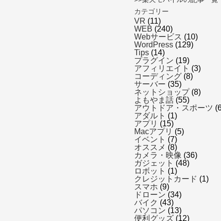
カテゴリー
VR
(11)
WEB
(240)
Webサービス
(10)
WordPress
(129)
Tips
(14)
プラグイン
(19)
アフィリエイト
(3)
コーディング
(8)
サーバー
(35)
ネットショップ
(8)
よもやま話
(55)
アウトドア・スポーツ
(6
アダルト
(1)
アプリ
(15)
Macアプリ
(5)
イベント
(7)
オススメ
(8)
カメラ・映像
(36)
ガジェット
(48)
ロボット
(1)
クレジットカード
(1)
スマホ
(9)
ドローン
(34)
バイク
(43)
パソコン
(13)
便利グッズ
(12)