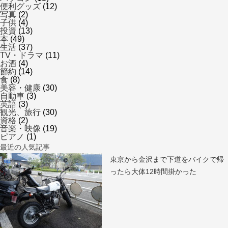
便利グッズ
(12)
写真
(2)
子供
(4)
投資
(13)
本
(49)
生活
(37)
TV・ドラマ
(11)
お酒
(4)
節約
(14)
食
(8)
美容・健康
(30)
自動車
(3)
英語
(3)
観光、旅行
(30)
資格
(2)
音楽・映像
(19)
ピアノ
(1)
最近の人気記事
東京から金沢まで下道をバイクで帰
ったら大体12時間掛かった