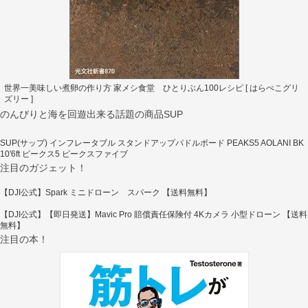
世界一美味しい煮卵の作り方 家メシ食堂 ひとりぶん100レシピ [ はらぺこグリ
ズリー ]
のんびりと海を回遊出来る話題の商品SUP
SUP(サップ) インフレータブル スタンドアップパドルボード PEAKS5 AOLANI BK
10'6ft ピークス5 ピークスファイブ
注目のガジェット！
【DJI公式】Spark ミニドローン スパーク 【送料無料】
【DJI公式】【即日発送】Mavic Pro 賠償責任保険付 4Kカメラ 小型ドローン 【送料
無料】
注目の本！