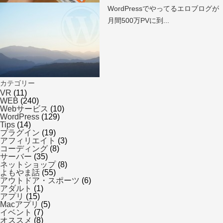
WordPressでやってるエロブログが
月間500万PVに到...
カテゴリー
VR
(11)
WEB
(240)
Webサービス
(10)
WordPress
(129)
Tips
(14)
プラグイン
(19)
アフィリエイト
(3)
コーディング
(8)
サーバー
(35)
ネットショップ
(8)
よもやま話
(55)
アウトドア・スポーツ
(6)
アダルト
(1)
アプリ
(15)
Macアプリ
(5)
イベント
(7)
オススメ
(8)