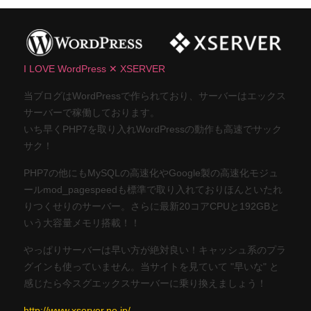
I LOVE WordPress ✕ XSERVER
当ブログはWordPressで作られており、サーバーはエックス
サーバーで稼働しております。
いち早くPHP7を取り入れWordPressの動作も高速でサック
サク！
PHP7の他にもMySQLの高速化やGoogle製の高速化モジュ
ールmod_pagespeedも標準で取り入れておりほんといたれ
りつくせりのサーバー。さらに最新20コアCPUと192GBと
いう大容量メモリ搭載！！
やっぱりサーバーは早い方が絶対良い！キャッシュ系のプラ
グインも使っていません。当サイトを見ていて "早いな" と
感じたら今スグエックスサーバーに乗り換えましょう！
http://www.xserver.ne.jp/