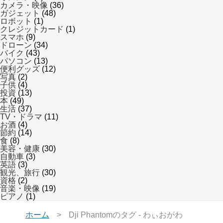
カメラ・映像
(36)
ガジェット
(48)
ロボット
(1)
クレジットカード
(1)
スマホ
(9)
ドローン
(34)
バイク
(43)
パソコン
(13)
便利グッズ
(12)
写真
(2)
子供
(4)
投資
(13)
本
(49)
生活
(37)
TV・ドラマ
(11)
お酒
(4)
節約
(14)
食
(8)
美容・健康
(30)
自動車
(3)
英語
(3)
観光、旅行
(30)
資格
(2)
音楽・映像
(19)
ピアノ
(1)
ホーム
Dji Phantomのタグ - わぃおがわ