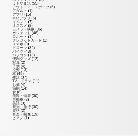
よもやま話
(55)
アウトドア・スポーツ
(6)
アダルト
(1)
アプリ
(15)
Macアプリ
(5)
イベント
(7)
オススメ
(8)
カメラ・映像
(36)
ガジェット
(48)
ロボット
(1)
クレジットカード
(1)
スマホ
(9)
ドローン
(34)
バイク
(43)
パソコン
(13)
便利グッズ
(12)
写真
(2)
子供
(4)
投資
(13)
本
(49)
生活
(37)
TV・ドラマ
(11)
お酒
(4)
節約
(14)
食
(8)
美容・健康
(30)
自動車
(3)
英語
(3)
観光、旅行
(30)
資格
(2)
音楽・映像
(19)
ピアノ
(1)