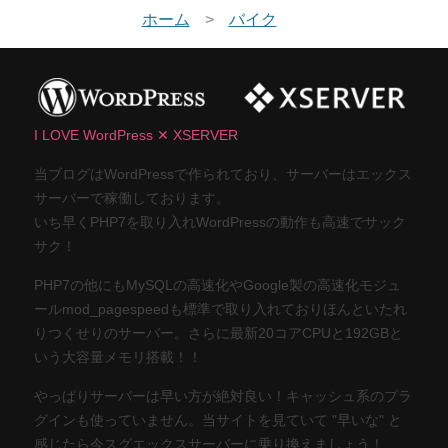
ホーム
バイク
I LOVE WordPress ✕ XSERVER
当ブログはWordPressで作られており、サーバーはエックス
サーバーで稼働しております。
いち早くPHP7を取り入れWordPressの動作も高速でサック
サク！
PHP7の他にもMySQLの高速化やGoogle製の高速化モジュ
ールmod_pagespeedも標準で取り入れておりほんといたれ
りつくせりのサーバー。さらに最新20コアCPUと192GBと
いう大容量メモリ搭載！！
やっぱりサーバーは早い方が絶対良い！キャッシュ系のプラ
グインも使っていません。当サイトを見ていて "早いな" と
感じたら今スグエックスサーバーに乗り換えましょう！