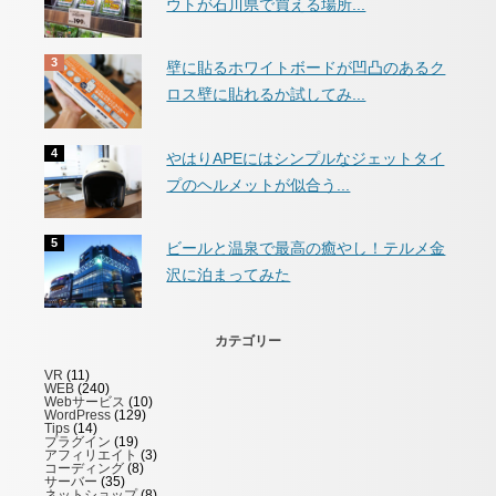
ウトが石川県で買える場所...
壁に貼るホワイトボードが凹凸のあるク
ロス壁に貼れるか試してみ...
やはりAPEにはシンプルなジェットタイ
プのヘルメットが似合う...
ビールと温泉で最高の癒やし！テルメ金
沢に泊まってみた
カテゴリー
VR
(11)
WEB
(240)
Webサービス
(10)
WordPress
(129)
Tips
(14)
プラグイン
(19)
アフィリエイト
(3)
コーディング
(8)
サーバー
(35)
ネットショップ
(8)