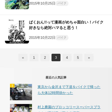
2015年10月25日
バイク
ばくおん!!って漫画がめちゃ面白い！バイク
好きなら絶対ハマると思う！
2015年10月22日
バイク
«
1
2
3
4
5
»
最近の人気記事
東京から金沢まで下道をバイクで帰った
ら大体12時間掛かった
村上農園のブロッコリースーパースプラ