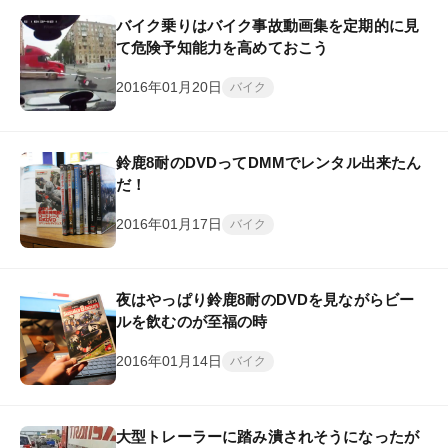
バイク乗りはバイク事故動画集を定期的に見
て危険予知能力を高めておこう
2016年01月20日
バイク
鈴鹿8耐のDVDってDMMでレンタル出来たん
だ！
2016年01月17日
バイク
夜はやっぱり鈴鹿8耐のDVDを見ながらビー
ルを飲むのが至福の時
2016年01月14日
バイク
大型トレーラーに踏み潰されそうになったが