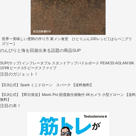
世界一美味しい煮卵の作り方 家メシ食堂 ひとりぶん100レシピ [ はらぺこグリ
ズリー ]
のんびりと海を回遊出来る話題の商品SUP
SUP(サップ) インフレータブル スタンドアップパドルボード PEAKS5 AOLANI BK
10'6ft ピークス5 ピークスファイブ
注目のガジェット！
【DJI公式】Spark ミニドローン スパーク 【送料無料】
【DJI公式】【即日発送】Mavic Pro 賠償責任保険付 4Kカメラ 小型ドローン 【送料
無料】
注目の本！