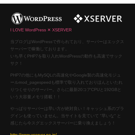
I LOVE WordPress ✕ XSERVER
当ブログはWordPressで作られており、サーバーはエックス
サーバーで稼働しております。
いち早くPHP7を取り入れWordPressの動作も高速でサック
サク！
PHP7の他にもMySQLの高速化やGoogle製の高速化モジュ
ールmod_pagespeedも標準で取り入れておりほんといたれ
りつくせりのサーバー。さらに最新20コアCPUと192GBと
いう大容量メモリ搭載！！
やっぱりサーバーは早い方が絶対良い！キャッシュ系のプラ
グインも使っていません。当サイトを見ていて "早いな" と
感じたら今スグエックスサーバーに乗り換えましょう！
http://www.xserver.ne.jp/