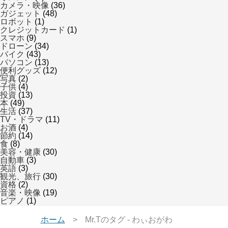
カメラ・映像
(36)
ガジェット
(48)
ロボット
(1)
クレジットカード
(1)
スマホ
(9)
ドローン
(34)
バイク
(43)
パソコン
(13)
便利グッズ
(12)
写真
(2)
子供
(4)
投資
(13)
本
(49)
生活
(37)
TV・ドラマ
(11)
お酒
(4)
節約
(14)
食
(8)
美容・健康
(30)
自動車
(3)
英語
(3)
観光、旅行
(30)
資格
(2)
音楽・映像
(19)
ピアノ
(1)
ホーム
Mr.Tのタグ - わぃおがわ