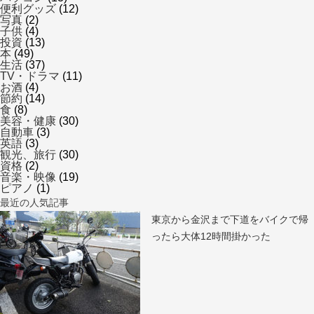
便利グッズ
(12)
写真
(2)
子供
(4)
投資
(13)
本
(49)
生活
(37)
TV・ドラマ
(11)
お酒
(4)
節約
(14)
食
(8)
美容・健康
(30)
自動車
(3)
英語
(3)
観光、旅行
(30)
資格
(2)
音楽・映像
(19)
ピアノ
(1)
最近の人気記事
東京から金沢まで下道をバイクで帰
ったら大体12時間掛かった