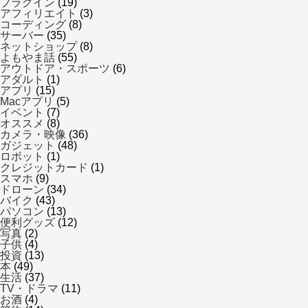
プラグイン
(19)
アフィリエイト
(3)
コーディング
(8)
サーバー
(35)
ネットショップ
(8)
よもやま話
(55)
アウトドア・スポーツ
(6)
アダルト
(1)
アプリ
(15)
Macアプリ
(5)
イベント
(7)
オススメ
(8)
カメラ・映像
(36)
ガジェット
(48)
ロボット
(1)
クレジットカード
(1)
スマホ
(9)
ドローン
(34)
バイク
(43)
パソコン
(13)
便利グッズ
(12)
写真
(2)
子供
(4)
投資
(13)
本
(49)
生活
(37)
TV・ドラマ
(11)
お酒
(4)