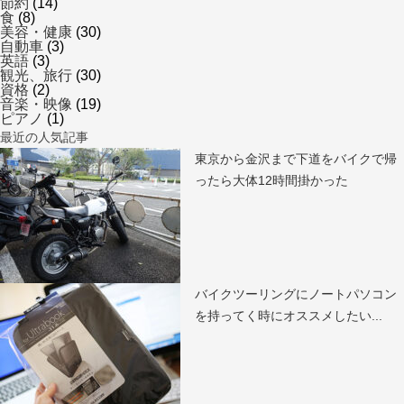
節約
(14)
食
(8)
美容・健康
(30)
自動車
(3)
英語
(3)
観光、旅行
(30)
資格
(2)
音楽・映像
(19)
ピアノ
(1)
最近の人気記事
東京から金沢まで下道をバイクで帰
ったら大体12時間掛かった
バイクツーリングにノートパソコン
を持ってく時にオススメしたい...