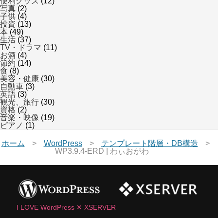
便利グッズ
(12)
写真
(2)
子供
(4)
投資
(13)
本
(49)
生活
(37)
TV・ドラマ
(11)
お酒
(4)
節約
(14)
食
(8)
美容・健康
(30)
自動車
(3)
英語
(3)
観光、旅行
(30)
資格
(2)
音楽・映像
(19)
ピアノ
(1)
ホーム
WordPress
テンプレート階層・DB構造
WP3.9.4-ERD | わぃおがわ
I LOVE WordPress ✕ XSERVER